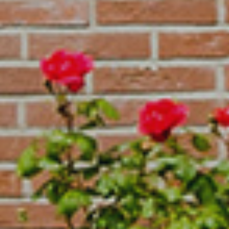
Over GlansGarant
De 7 fraaie voordelen
Een offerte aanvragen
Rinia Schildersbedrijf
Onze contactgegevens
De Munniksplaat 1
8754 HG Makkum
Stuur een bericht
Neem telefonisch contact met ons op: 0515-232223